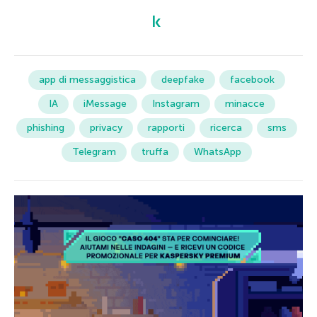
app di messaggistica
deepfake
facebook
IA
iMessage
Instagram
minacce
phishing
privacy
rapporti
ricerca
sms
Telegram
truffa
WhatsApp