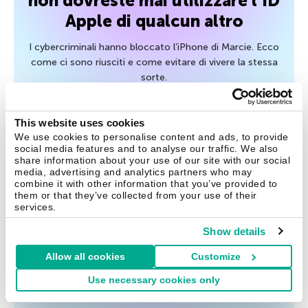
non dovreste mai utilizzare l’ID
Apple di qualcun altro
I cybercriminali hanno bloccato l’iPhone di Marcie. Ecco
come ci sono riusciti e come evitare di vivere la stessa
sorte.
14 Dic 2018
This website uses cookies
We use cookies to personalise content and ads, to provide
social media features and to analyse our traffic. We also
share information about your use of our site with our social
media, advertising and analytics partners who may
Consigli
combine it with other information that you’ve provided to
them or that they’ve collected from your use of their
Mese della Cybersecurity
services.
Awareness
Show details
Festeggiamo questo evento importante con alcuni
Allow all cookies
Customize
preziosi consigli. Ecco a voi 5 tips che aiuteranno i vostri
Use necessary cookies only
amici e parenti a proteggere la propria vita online.