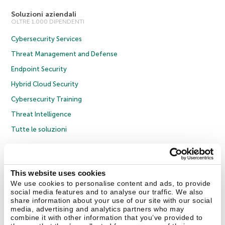
Soluzioni aziendali
OLTRE 1.000 DIPENDENTI
Cybersecurity Services
Threat Management and Defense
Endpoint Security
Hybrid Cloud Security
Cybersecurity Training
Threat Intelligence
Tutte le soluzioni
© 2026 AO Kaspersky Lab. Tutti i diritti riservati.
Informativa sulla privacy
Policy anticorruzione
Contratto di licenza B2C
Contratto di licenza B2B
This website uses cookies
Cookies
We use cookies to personalise content and ads, to provide
social media features and to analyse our traffic. We also
share information about your use of our site with our social
Contatti
Chi siamo
Partner
Blog
Centro risorse
Comunicati stampa
media, advertising and analytics partners who may
combine it with other information that you’ve provided to