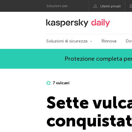
Soluzioni per:
Utenti privati
Blog ufficiale di Kas
Soluzioni di sicurezza
Rinnova
Do
Protezione completa per
7 vulcani
Sette vul
conquistat