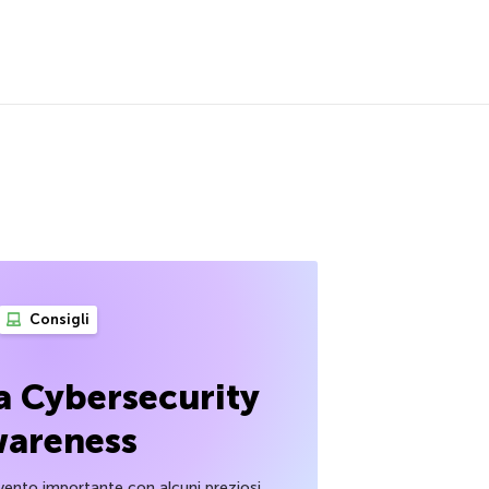
Consigli
a Cybersecurity
areness
ento importante con alcuni preziosi