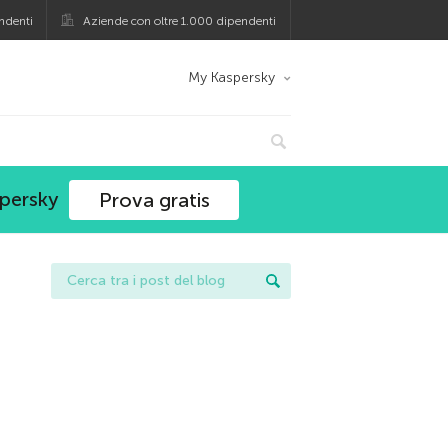
ndenti
Aziende con oltre 1.000 dipendenti
My Kaspersky
spersky
Prova gratis