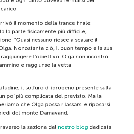
 cibo e ogni tanto doveva fermarsi per
 carico.
rrivò il momento della trance finale:
 la parte fisicamente più difficile,
ione. “Quasi nessuno riesce a scalare il
Olga. Nonostante ciò, il buon tempo e la sua
 raggiungere l’obiettivo. Olga non incontrò
cammino e raggiunse la vetta
ltitudine, il solfuro di idrogeno presente sulla
un po’ più complicata del previsto. Ma la
eriamo che Olga possa rilassarsi e riposarsi
 piedi del monte Damavand.
ttraverso la sezione del
nostro blog
dedicata