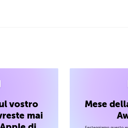
ul vostro
Mese dell
reste mai
Aw
 Apple di
Festeggiamo questo ev