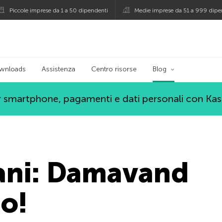
Piccole imprese da 1 a 50 dipendenti
Medie imprese da 51 a 999 dipe
persky
wnloads
Assistenza
Centro risorse
Blog
 smartphone, pagamenti e dati personali con Ka
cani: Damavand
o!