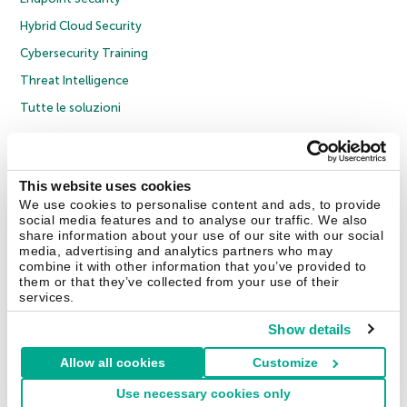
Hybrid Cloud Security
Cybersecurity Training
Threat Intelligence
Tutte le soluzioni
© 2026 AO Kaspersky Lab. Tutti i diritti riservati.
Informativa sulla privacy
Policy anticorruzione
Contratto di licenza B2C
Contratto di licenza B2B
This website uses cookies
Cookies
We use cookies to personalise content and ads, to provide
social media features and to analyse our traffic. We also
share information about your use of our site with our social
Contatti
Chi siamo
Partner
Blog
Centro risorse
Comunicati stampa
media, advertising and analytics partners who may
combine it with other information that you’ve provided to
them or that they’ve collected from your use of their
Securelist
Eugene Personal Blog
Encyclopedia
services.
Show details
Allow all cookies
Customize
Italia & Svizzera
Use necessary cookies only