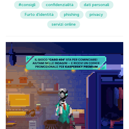
#consigli
confidenzialità
dati personali
Furto d’identità
phishing
privacy
servizi online