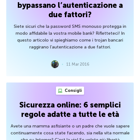
bypassano l’autenticazione a
due fattori?
Siete sicuri che la password SMS monouso protegga in
modo affidabile la vostra mobile bank? Rifletteteci! In
questo articolo vi spieghiamo come i trojan bancari
raggirano l’autenticazione a due fattori.
11 Mar 2016
Consigli
Sicurezza online: 6 semplici
regole adatte a tutte le età
Avete una mamma asfisiante o un padre che vuole sapere
continuamente cosa state facendo, sia nella vita normale
che su Interner? C’est la vie! Se volete più libertà