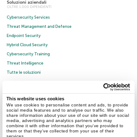
Soluzioni aziendali
OLTRE 1.000 DIPENDENTI
Cybersecurity Services
Threat Management and Defense
Endpoint Security
Hybrid Cloud Security
Cybersecurity Training
Threat Intelligence
Tutte le soluzioni
© 2026 AO Kaspersky Lab. Tutti i diritti riservati.
Informativa sulla privacy
Policy anticorruzione
Contratto di licenza B2C
Contratto di licenza B2B
This website uses cookies
Cookies
We use cookies to personalise content and ads, to provide
social media features and to analyse our traffic. We also
share information about your use of our site with our social
Contatti
Chi siamo
Partner
Blog
Centro risorse
Comunicati stampa
media, advertising and analytics partners who may
combine it with other information that you’ve provided to
them or that they’ve collected from your use of their
Securelist
Eugene Personal Blog
Encyclopedia
services.