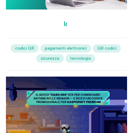
codici QR
pagamenti elettronici
QR codici
sicurezza
tecnologia