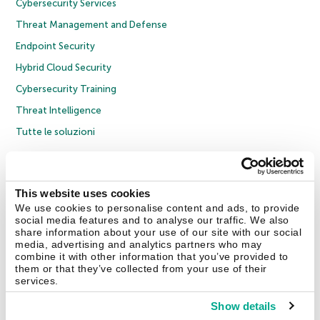
Cybersecurity Services
Threat Management and Defense
Endpoint Security
Hybrid Cloud Security
Cybersecurity Training
Threat Intelligence
Tutte le soluzioni
© 2026 AO Kaspersky Lab. Tutti i diritti riservati.
Informativa sulla privacy
Policy anticorruzione
Contratto di licenza B2C
Contratto di licenza B2B
This website uses cookies
Cookies
We use cookies to personalise content and ads, to provide
social media features and to analyse our traffic. We also
share information about your use of our site with our social
Contatti
Chi siamo
Partner
Blog
Centro risorse
Comunicati stampa
media, advertising and analytics partners who may
combine it with other information that you’ve provided to
them or that they’ve collected from your use of their
Securelist
Eugene Personal Blog
Encyclopedia
services.
Show details