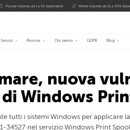
Piccole imprese da 1 a 50 dipendenti
Medie imprese da 51 a 999 dipe
persky
Servizi
Risorse
Chi siamo
GDPR
Blog
mare, nuova vuln
o di Windows Pri
tutti i sistemi Windows per applicare la 
34527 nel servizio Windows Print Spool