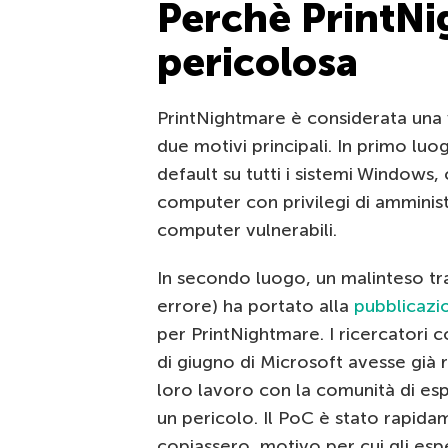
Perchè PrintNi
pericolosa
PrintNightmare è considerata una
due motivi principali. In primo l
default su tutti i sistemi Windows,
computer con privilegi di amminist
computer vulnerabili.
In secondo luogo, un malinteso tra
errore) ha portato alla
pubblicazi
per PrintNightmare. I ricercatori c
di giugno di Microsoft avesse già r
loro lavoro con la comunità di esp
un pericolo. Il PoC è stato rapida
copiassero, motivo per cui gli es