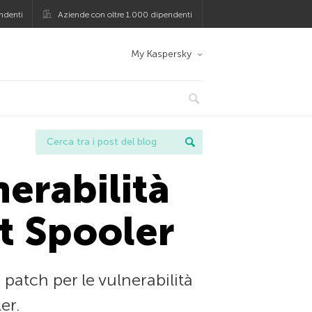
ndenti
Aziende con oltre 1.000 dipendenti
My Kaspersky
erabilità
nt Spooler
patch per le vulnerabilità
er.