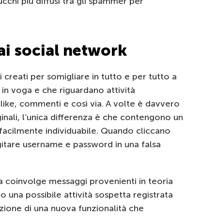
cchi più diffusi tra gli spammer per
dai social network
creati per somigliare in tutto e per tutto a
ù in voga e che riguardano attività
 like, commenti e così via. A volte è davvero
originali, l’unica differenza è che contengono un
 facilmente individuabile. Quando cliccano
 digitare username e password in una falsa
fa coinvolge messaggi provenienti in teoria
 una possibile attività sospetta registrata
uzione di una nuova funzionalità che