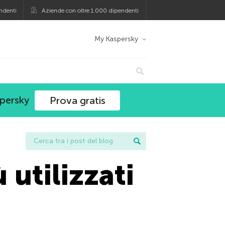
ndenti
Aziende con oltre 1.000 dipendenti
My Kaspersky
spersky
Prova gratis
 utilizzati