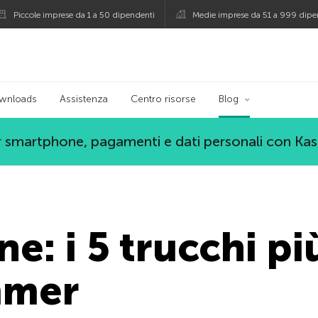
Piccole imprese da 1 a 50 dipendenti
Medie imprese da 51 a 999 dipe
persky
wnloads
Assistenza
Centro risorse
Blog
 smartphone, pagamenti e dati personali con Ka
ne: i 5 trucchi più
mmer