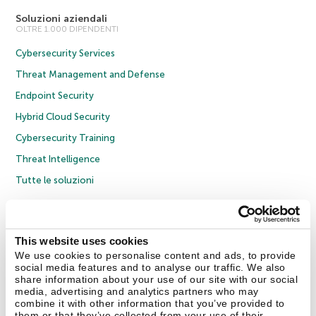
Soluzioni aziendali
OLTRE 1.000 DIPENDENTI
Cybersecurity Services
Threat Management and Defense
Endpoint Security
Hybrid Cloud Security
Cybersecurity Training
Threat Intelligence
Tutte le soluzioni
© 2026 AO Kaspersky Lab. Tutti i diritti riservati.
Informativa sulla privacy
Policy anticorruzione
Contratto di licenza B2C
Contratto di licenza B2B
This website uses cookies
Cookies
We use cookies to personalise content and ads, to provide
social media features and to analyse our traffic. We also
share information about your use of our site with our social
Contatti
Chi siamo
Partner
Blog
Centro risorse
Comunicati stampa
media, advertising and analytics partners who may
combine it with other information that you’ve provided to
them or that they’ve collected from your use of their