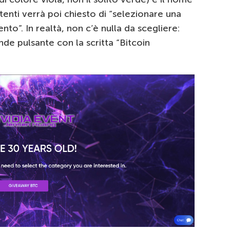
enti verrà poi chiesto di “selezionare una
nto”. In realtà, non c’è nulla da scegliere:
ande pulsante con la scritta “Bitcoin