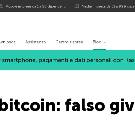
Piccole imprese da 1 a 50 dipendenti
Medie imprese da 51 a 999 dipe
persky
wnloads
Assistenza
Centro risorse
Blog
 smartphone, pagamenti e dati personali con Ka
bitcoin: falso gi