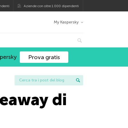
ndenti
Aziende con oltre 1.000 dipendenti
My Kaspersky
spersky
Prova gratis
veaway di