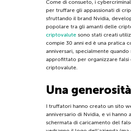
Come di consueto, i cybercrimina
per truffare gli appassionati di cri
sfruttando il brand Nvidia, devel
popolare tra gli amanti delle cripto
criptovalute
sono stati creati util
compie 30 anni ed è una pratica c
anniversari, specialmente quando si
approfittato per organizzare falsi
criptovalute.
Una generosità
I truffatori hanno creato un sito 
anniversario di Nvidia, e vi hanno 
schermata di caricamento del falso
vedranno il logo dell’azienda (ma d