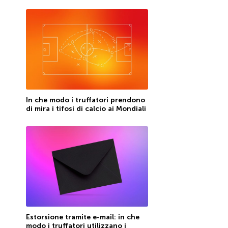
In che modo i truffatori prendono
di mira i tifosi di calcio ai Mondiali
Estorsione tramite e-mail: in che
modo i truffatori utilizzano i