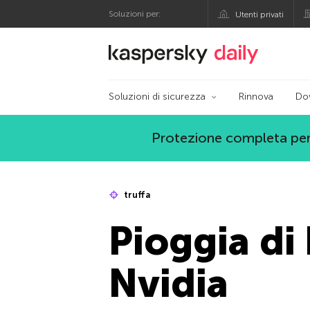
Soluzioni per:
Utenti privati
Blog ufficiale di Kas
Soluzioni di sicurezza
Rinnova
Do
Protezione completa per
truffa
Pioggia di 
Nvidia