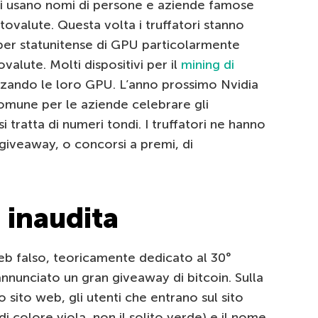
li usano nomi di persone e aziende famose
ptovalute. Questa volta i truffatori stanno
oper statunitense di GPU particolarmente
valute. Molti dispositivi per il
mining di
izzando le loro GPU. L’anno prossimo Nvidia
omune per le aziende celebrare gli
 tratta di numeri tondi. I truffatori ne hanno
 giveaway, o concorsi a premi, di
 inaudita
web falso, teoricamente dedicato al 30°
annunciato un gran giveaway di bitcoin. Sulla
 sito web, gli utenti che entrano sul sito
i colore viola, non il solito verde) e il nome