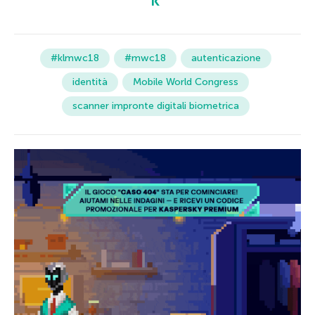
#klmwc18
#mwc18
autenticazione
identità
Mobile World Congress
scanner impronte digitali biometrica