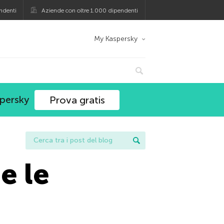
ndenti
Aziende con oltre 1.000 dipendenti
My Kaspersky
spersky
Prova gratis
e le