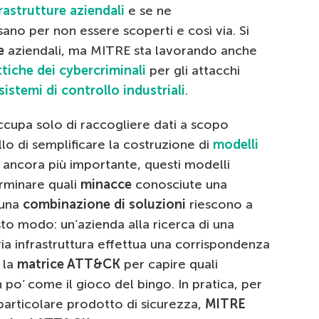
rastrutture aziendali
e se ne
ano per non essere scoperti e così via. Si
e
aziendali, ma MITRE sta lavorando anche
ttiche dei cybercriminali
per gli attacchi
sistemi di controllo industriali
.
ccupa solo di raccogliere dati a scopo
llo di semplificare la costruzione di
modelli
a ancora più importante, questi modelli
erminare quali
minacce
conosciute una
 una
combinazione di soluzioni
riescono a
esto modo: un’azienda alla ricerca di una
ia infrastruttura effettua una corrispondenza
 la
matrice ATT&CK
per capire quali
o’ come il gioco del bingo. In pratica, per
 particolare prodotto di sicurezza,
MITRE