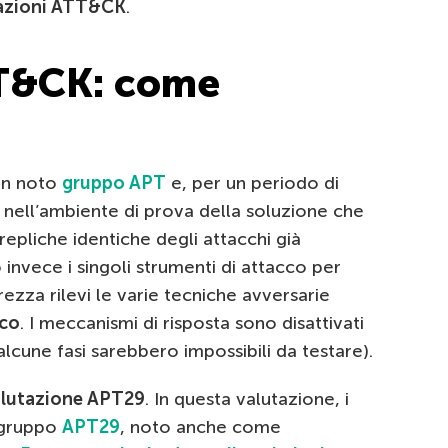
azioni ATT&CK
.
TT&CK: come
un noto
gruppo APT
e, per un periodo di
i nell’ambiente di prova della soluzione che
epliche identiche degli attacchi già
invece i singoli strumenti di attacco per
ezza rilevi le varie tecniche avversarie
cco
. I meccanismi di risposta sono disattivati
alcune fasi sarebbero impossibili da testare).
lutazione APT29
. In questa valutazione, i
 gruppo
APT29
, noto anche come