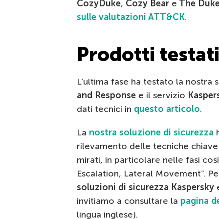
CozyDuke
,
Cozy Bear
e
The Duk
sulle valutazioni ATT&CK
.
Prodotti testati 
L’ultima fase ha testato la nostra
and Response
e il servizio
Kasper
dati tecnici in
questo articolo
.
La
nostra soluzione di sicurezza
h
rilevamento delle tecniche chiave n
mirati, in particolare nelle fasi co
Escalation, Lateral Movement”. Per 
soluzioni di sicurezza Kaspersky
e
invitiamo a consultare la
pagina d
lingua inglese).