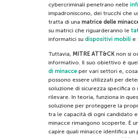
cybercriminali penetrano nelle
inf
impadroniscono, dei trucchi che us
tratta di una
matrice delle minacc
su matrici che riguarderanno le
ta
informatici su
dispositivi mobili
e
Tuttavia,
MITRE ATT&CK
non si o
informativo. Il suo obiettivo è que
di minacce
per vari settori e, cos
possono essere utilizzati per det
soluzione di sicurezza specifica o
rilevare. In teoria, funziona in qu
soluzione per proteggere la propr
tra le capacità di ogni candidato e
minacce rimangono scoperte. È un p
capire quali minacce identifica un