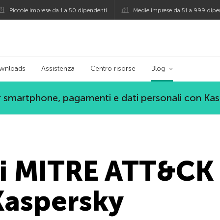
Piccole imprese da 1 a 50 dipendenti
Medie imprese da 51 a 999 dipe
persky
wnloads
Assistenza
Centro risorse
Blog
 smartphone, pagamenti e dati personali con Ka
i MITRE ATT&CK 
Kaspersky