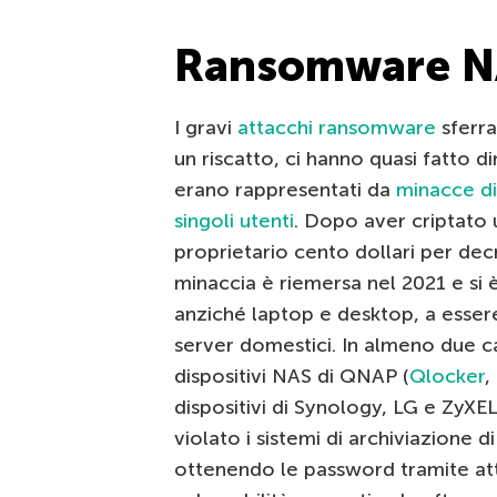
Ransomware N
I gravi
attacchi ransomware
sferra
un riscatto, ci hanno quasi fatto d
erano rappresentati da
minacce di
singoli utenti
. Dopo aver criptato 
proprietario cento dollari per de
minaccia è riemersa nel 2021 e si 
anziché laptop e desktop, a essere p
server domestici. In almeno due cas
dispositivi NAS di QNAP (
Qlocker
,
dispositivi di Synology, LG e ZyXE
violato i sistemi di archiviazione 
ottenendo le password tramite att