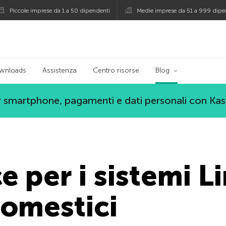
Piccole imprese da 1 a 50 dipendenti
Medie imprese da 51 a 999 dipe
persky
wnloads
Assistenza
Centro risorse
Blog
 smartphone, pagamenti e dati personali con Ka
e per i sistemi L
domestici