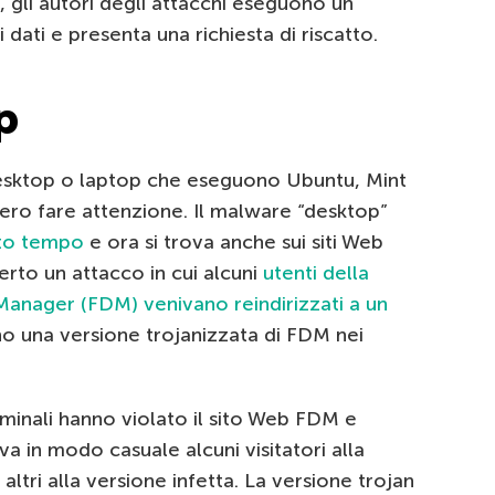
, gli autori degli attacchi eseguono un
 dati e presenta una richiesta di riscatto.
p
desktop o laptop che eseguono Ubuntu, Mint
bero fare attenzione. Il malware “desktop”
to tempo
e ora si trova anche sui siti Web
erto un attacco in cui alcuni
utenti della
anager (FDM) venivano reindirizzati a un
no una versione trojanizzata di FDM nei
iminali hanno violato il sito Web FDM e
va in modo casuale alcuni visitatori alla
 altri alla versione infetta. La versione trojan