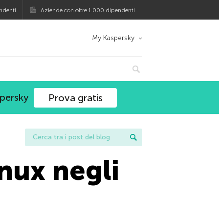
ndenti
Aziende con oltre 1.000 dipendenti
My Kaspersky
spersky
Prova gratis
inux negli