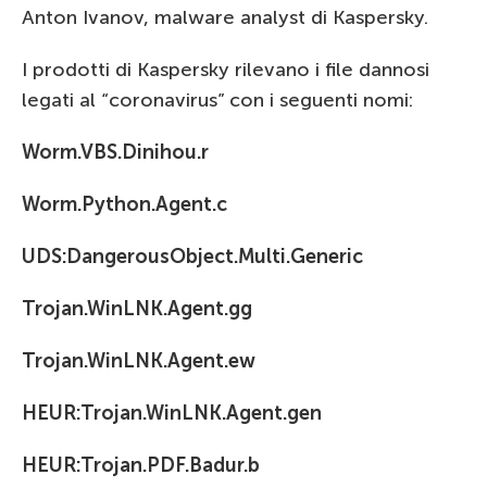
Anton Ivanov, malware analyst di Kaspersky.
I prodotti di Kaspersky rilevano i file dannosi
legati al “coronavirus” con i seguenti nomi:
Worm.VBS.Dinihou.r
Worm.Python.Agent.c
UDS:DangerousObject.Multi.Generic
Trojan.WinLNK.Agent.gg
Trojan.WinLNK.Agent.ew
HEUR:Trojan.WinLNK.Agent.gen
HEUR:Trojan.PDF.Badur.b