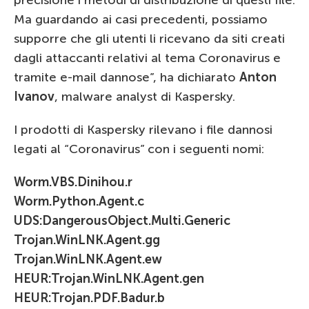
precisione i metodi di distribuzione di questi file.
Ma guardando ai casi precedenti, possiamo
supporre che gli utenti li ricevano da siti creati
dagli attaccanti relativi al tema Coronavirus e
tramite e-mail dannose”, ha dichiarato
Anton
Ivanov
, malware analyst di Kaspersky.
I prodotti di Kaspersky rilevano i file dannosi
legati al “Coronavirus” con i seguenti nomi:
Worm.VBS.Dinihou.r
Worm.Python.Agent.c
UDS:DangerousObject.Multi.Generic
Trojan.WinLNK.Agent.gg
Trojan.WinLNK.Agent.ew
HEUR:Trojan.WinLNK.Agent.gen
HEUR:Trojan.PDF.Badur.b