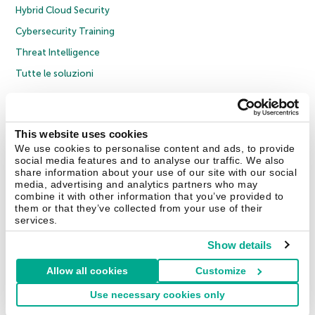
Hybrid Cloud Security
Cybersecurity Training
Threat Intelligence
Tutte le soluzioni
© 2026 AO Kaspersky Lab. Tutti i diritti riservati.
Informativa sulla privacy
Policy anticorruzione
Contratto di licenza B2C
Contratto di licenza B2B
This website uses cookies
Cookies
We use cookies to personalise content and ads, to provide
social media features and to analyse our traffic. We also
share information about your use of our site with our social
Contatti
Chi siamo
Partner
Blog
Centro risorse
Comunicati stampa
media, advertising and analytics partners who may
combine it with other information that you’ve provided to
them or that they’ve collected from your use of their
Securelist
Eugene Personal Blog
Encyclopedia
services.
Show details
Allow all cookies
Customize
Italia & Svizzera
Use necessary cookies only