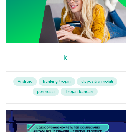
Android
banking trojan
dispositivi mobili
permessi
Trojan bancari