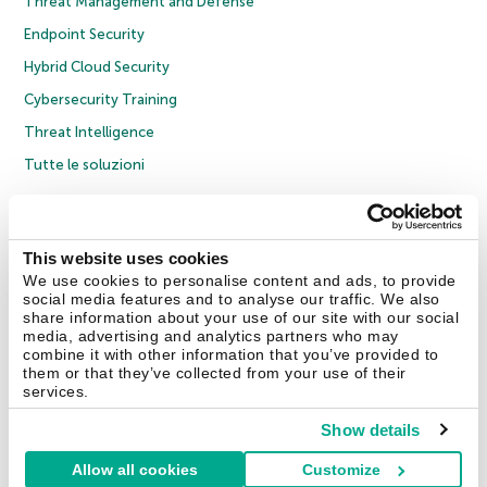
Threat Management and Defense
Endpoint Security
Hybrid Cloud Security
Cybersecurity Training
Threat Intelligence
Tutte le soluzioni
© 2026 AO Kaspersky Lab. Tutti i diritti riservati.
Informativa sulla privacy
Policy anticorruzione
Contratto di licenza B2C
Contratto di licenza B2B
This website uses cookies
Cookies
We use cookies to personalise content and ads, to provide
social media features and to analyse our traffic. We also
share information about your use of our site with our social
Contatti
Chi siamo
Partner
Blog
Centro risorse
Comunicati stampa
media, advertising and analytics partners who may
combine it with other information that you’ve provided to
them or that they’ve collected from your use of their
Securelist
Eugene Personal Blog
Encyclopedia
services.
Show details
Allow all cookies
Customize