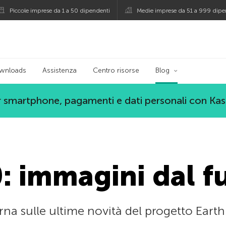
Piccole imprese da 1 a 50 dipendenti
Medie imprese da 51 a 999 dipe
persky
wnloads
Assistenza
Centro risorse
Blog
 smartphone, pagamenti e dati personali con Ka
: immagini dal f
na sulle ultime novità del progetto Earth