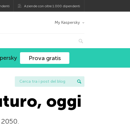
ndenti
Aziende con oltre 1.000 dipendenti
My Kaspersky
spersky
Prova gratis
uturo, oggi
 2050.