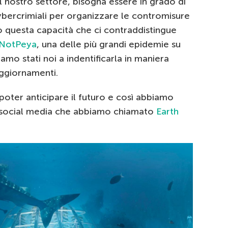
el nostro settore, bisogna essere in grado di
bercrimiali per organizzare le contromisure
io questa capacità che ci contraddistingue
NotPeya
, una delle più grandi epidemie su
iamo stati noi a indentificarla in maniera
aggiornamenti.
 poter anticipare il futuro e così abbiamo
i social media che abbiamo chiamato
Earth