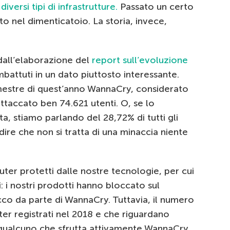
iversi tipi di infrastrutture.
Passato un certo
o nel dimenticatoio. La storia, invece,
 dall’elaborazione del
report sull’evoluzione
battuti in un dato piuttosto interessante.
mestre di quest’anno WannaCry, considerato
taccato ben 74.621 utenti. O, se lo
a, stiamo parlando del 28,72% di tutti gli
e che non si tratta di una minaccia niente
ter protetti dalle nostre tecnologie, per cui
i: i nostri prodotti hanno bloccato sul
acco da parte di WannaCry. Tuttavia, il numero
ter registrati nel 2018 e che riguardano
 qualcuno che sfrutta attivamente WannaCry