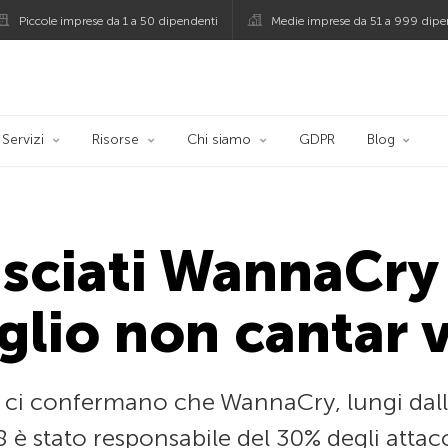
Piccole imprese da 1 a 50 dipendenti
Medie imprese da 51 a 999 dipe
persky
Servizi
Risorse
Chi siamo
GDPR
Blog
asciati WannaCry 
glio non cantar 
e ci confermano che WannaCry, lungi dall’
18 è stato responsabile del 30% degli att