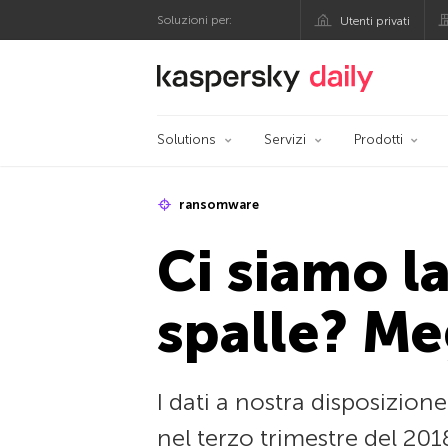
Soluzioni per:
Utenti privati
Blog ufficiale di Kas
Solutions
Servizi
Prodotti
ransomware
Ci siamo l
spalle? Me
I dati a nostra disposizion
nel terzo trimestre del 20