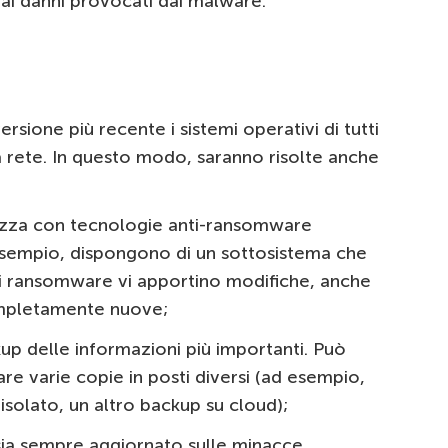
ai danni provocati dai malware.
sione più recente i sistemi operativi di tutti
a rete. In questo modo, saranno risolte anche
urezza con tecnologie anti-ransomware
 esempio, dispongono di un sottosistema che
 i ransomware vi apportino modifiche, anche
ompletamente nuove;
up delle informazioni più importanti. Può
e varie copie in posti diversi (ad esempio,
 isolato, un altro backup su cloud);
 sia sempre aggiornato sulle minacce