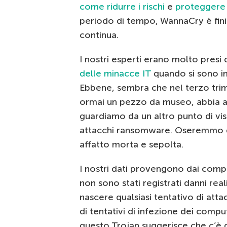
come ridurre i rischi
e
proteggere d
periodo di tempo, WannaCry è finit
continua.
I nostri esperti erano molto presi
delle minacce IT
quando si sono im
Ebbene, sembra che nel terzo tri
ormai un pezzo da museo, abbia at
guardiamo da un altro punto di vist
attacchi ransomware. Oseremmo dir
affatto morta e sepolta.
I nostri dati provengono dai compu
non sono stati registrati danni real
nascere qualsiasi tentativo di att
di tentativi di infezione dei compu
questo Trojan suggerisce che c’è