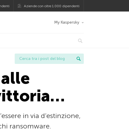
ndenti
Aziende con oltre 1.000 dipendenti
My Kaspersky
alle
vittoria…
essere in via d’estinzione,
acchi ransomware.