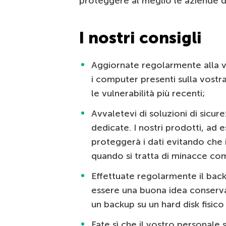
proteggere al meglio le aziende d
I nostri consigli
Aggiornate regolarmente alla ver
i computer presenti sulla vostr
le vulnerabilità più recenti;
Avvaletevi di soluzioni di sic
dedicate. I nostri prodotti, ad
proteggerà i dati evitando che
quando si tratta di minacce c
Effettuate regolarmente il back
essere una buona idea conservar
un backup su un hard disk fisico
Fate sì che il vostro personale