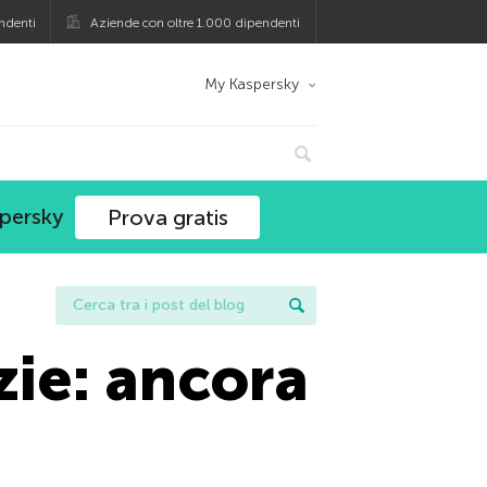
ndenti
Aziende con oltre 1.000 dipendenti
My Kaspersky
spersky
Prova gratis
zie: ancora