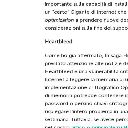
importante sulla capacità di install
un “certo” Gigante di Internet ch
optimization
a prendere nuove decis
considerazioni sulla fine del supp
Heartbleed
Come ho già affermato, la saga H
prestato attenzione alle notizie 
Heartbleed è una vulnerabilità cri
Internet a leggere la memoria di u
implementazione crittografico Ope
di memoria potrebbe contenere in
password o persino chiavi crittog
rispiegare l’intero problema in una 
settimana. Tuttavia, se avete perso
nel nostro
articolo principale su 