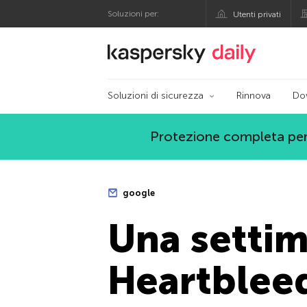
Soluzioni per:
Utenti privati
Blog ufficiale di Kas
Soluzioni di sicurezza
Rinnova
Do
Protezione completa per
google
Una settim
Heartblee