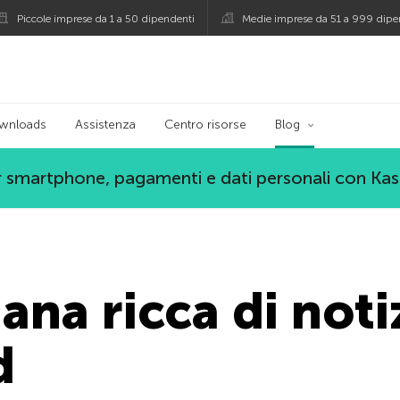
Piccole imprese da 1 a 50 dipendenti
Medie imprese da 51 a 999 dipe
persky
wnloads
Assistenza
Centro risorse
Blog
 smartphone, pagamenti e dati personali con Ka
ana ricca di noti
d