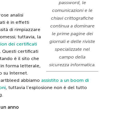
password, le
comunicazioni e le
ose analisi
chiavi crittografiche
ti è in effetti
continua a dominare
ssità di rimpiazzare
le prime pagine dei
omessi; tuttavia, la
giornali e delle riviste
ion dei certificati
specializzate nel
Questi certificati
campo della
itando è il sito che
sicurezza informatica.
 in forma letterale,
to su Internet.
Heartbleed abbiamo
assistito a un boom di
oni
, tuttavia l’esplosione non è del tutto
g.
i un anno