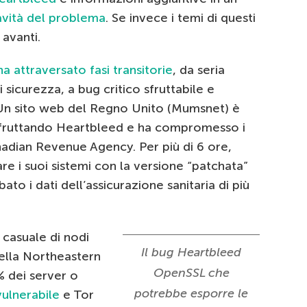
avità del problema
. Se invece i temi di questi
 avanti.
a attraversato fasi transitorie
, da seria
 sicurezza, a bug critico sfruttabile e
 Un sito web del Regno Unito (Mumsnet) è
 sfruttando Heartbleed e ha compromesso i
anadian Revenue Agency. Per più di 6 ore,
re i suoi sistemi con la versione “patchata”
to i dati dell’assicurazione sanitaria di più
 casuale di nodi
Il bug Heartbleed
della Northeastern
OpenSSL che
% dei server o
potrebbe esporre le
vulnerabile
e Tor