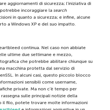
are aggiornamenti di sicurezza; l’iniziativa di
e potrebbe incoraggiare la
search
ioni in quanto a sicurezza; e infine, alcune
orto a Windows XP e del suo impatto.
eartbleed continua. Nel caso non abbiate
delle ultime due settimane e mezzo,
ttografica che potrebbe abilitare chiunque su
na macchina protetta dal servizio di
nSSL. In alcuni casi, questo piccolo blocco
formazioni sensibili come username,
rafiche private. Ma non c’è tempo per
rassegna sulle principali notizie della
 il filo, potete trovare molte informazioni
Heartbleed
e informazioni aggiuntive in un