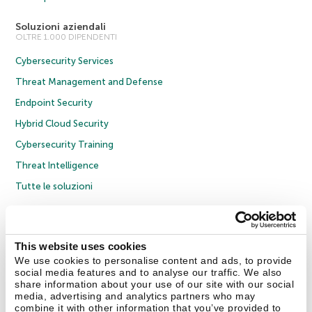
Soluzioni aziendali
OLTRE 1.000 DIPENDENTI
Cybersecurity Services
Threat Management and Defense
Endpoint Security
Hybrid Cloud Security
Cybersecurity Training
Threat Intelligence
Tutte le soluzioni
© 2026 AO Kaspersky Lab. Tutti i diritti riservati.
Informativa sulla privacy
Policy anticorruzione
Contratto di licenza B2C
Contratto di licenza B2B
This website uses cookies
Cookies
We use cookies to personalise content and ads, to provide
social media features and to analyse our traffic. We also
share information about your use of our site with our social
Contatti
Chi siamo
Partner
Blog
Centro risorse
Comunicati stampa
media, advertising and analytics partners who may
combine it with other information that you’ve provided to