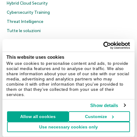
Hybrid Cloud Security
Cybersecurity Training
Threat Intelligence
Tutte le soluzioni
© 2026 AO Kaspersky Lab. Tutti i diritti riservati.
Informativa sulla privacy
Policy anticorruzione
Contratto di licenza B2C
Contratto di licenza B2B
This website uses cookies
Cookies
We use cookies to personalise content and ads, to provide
social media features and to analyse our traffic. We also
share information about your use of our site with our social
Contatti
Chi siamo
Partner
Blog
Centro risorse
Comunicati stampa
media, advertising and analytics partners who may
combine it with other information that you’ve provided to
them or that they’ve collected from your use of their
Securelist
Eugene Personal Blog
Encyclopedia
services.
Show details
Allow all cookies
Customize
Italia & Svizzera
Use necessary cookies only