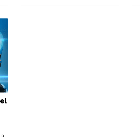
el
più