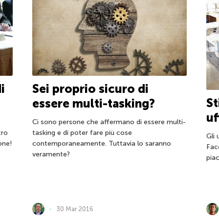
i
Sei proprio sicuro di
St
essere multi-tasking?
uf
Ci sono persone che affermano di essere multi-
tro
tasking e di poter fare più cose
Gli 
one!
contemporaneamente. Tuttavia lo saranno
Fac
veramente?
pia
30 Mar 2016