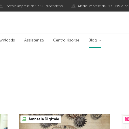
Piccole imprese da 1 a 50 dipendenti
Medie imprese da 51 a 999 dipe
persky
wnloads
Assistenza
Centro risorse
Blog
Amnesia Digitale