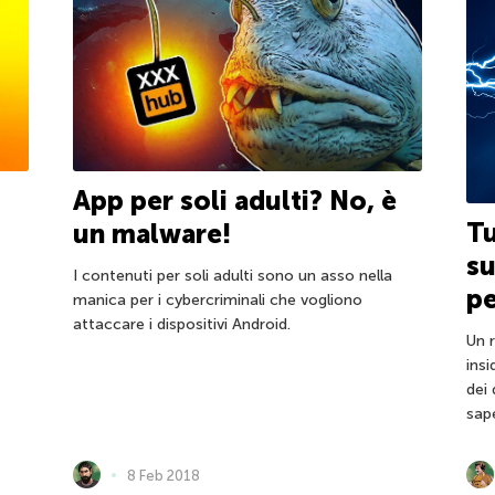
App per soli adulti? No, è
Tu
un malware!
su
I contenuti per soli adulti sono un asso nella
p
manica per i cybercriminali che vogliono
attaccare i dispositivi Android.
Un 
insi
dei 
sap
8 Feb 2018