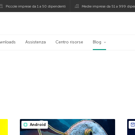
Piccole imprese da 1 a 50 dipendenti
Medie imprese da 51 a 999 dipe
persky
wnloads
Assistenza
Centro risorse
Blog
Android