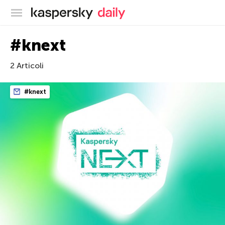
Blog ufficiale di Kaspersky
#knext
2 Articoli
#knext