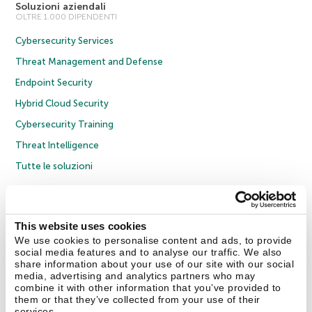
Soluzioni aziendali
OLTRE 1.000 DIPENDENTI
Cybersecurity Services
Threat Management and Defense
Endpoint Security
Hybrid Cloud Security
Cybersecurity Training
Threat Intelligence
Tutte le soluzioni
© 2026 AO Kaspersky Lab. Tutti i diritti riservati.
Informativa sulla privacy
Policy anticorruzione
Contratto di licenza B2C
Contratto di licenza B2B
This website uses cookies
Cookies
We use cookies to personalise content and ads, to provide
social media features and to analyse our traffic. We also
share information about your use of our site with our social
Contatti
Chi siamo
Partner
Blog
Centro risorse
Comunicati stampa
media, advertising and analytics partners who may
combine it with other information that you’ve provided to
them or that they’ve collected from your use of their
Securelist
Eugene Personal Blog
Encyclopedia
services.