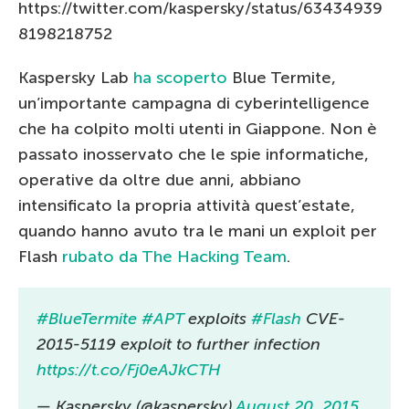
https://twitter.com/kaspersky/status/63434939
8198218752
Kaspersky Lab
ha scoperto
Blue Termite,
un’importante campagna di cyberintelligence
che ha colpito molti utenti in Giappone. Non è
passato inosservato che le spie informatiche,
operative da oltre due anni, abbiano
intensificato la propria attività quest’estate,
quando hanno avuto tra le mani un exploit per
Flash
rubato da The Hacking Team
.
#BlueTermite
#APT
exploits
#Flash
CVE-
2015-5119 exploit to further infection
https://t.co/Fj0eAJkCTH
— Kaspersky (@kaspersky)
August 20, 2015