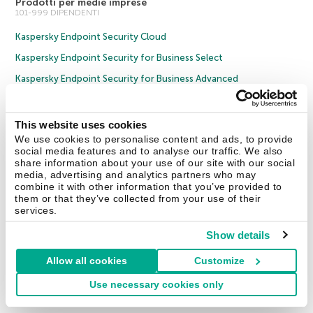
Prodotti per medie imprese
101-999 DIPENDENTI
Kaspersky Endpoint Security Cloud
Kaspersky Endpoint Security for Business Select
Kaspersky Endpoint Security for Business Advanced
Tutti i prodotti
This website uses cookies
Soluzioni aziendali
We use cookies to personalise content and ads, to provide
OLTRE 1.000 DIPENDENTI
social media features and to analyse our traffic. We also
share information about your use of our site with our social
Cybersecurity Services
media, advertising and analytics partners who may
Threat Management and Defense
combine it with other information that you’ve provided to
them or that they’ve collected from your use of their
Endpoint Security
services.
Hybrid Cloud Security
Show details
Cybersecurity Training
Allow all cookies
Customize
Threat Intelligence
Use necessary cookies only
Tutte le soluzioni