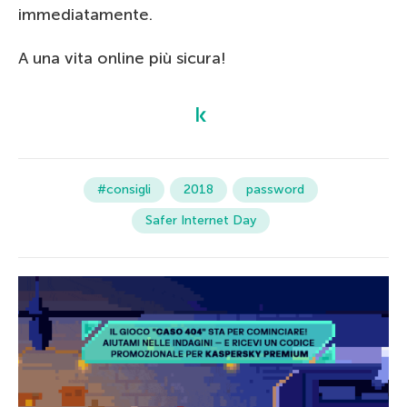
immediatamente.
A una vita online più sicura!
#consigli
2018
password
Safer Internet Day