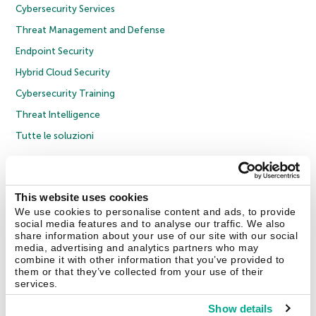
Cybersecurity Services
Threat Management and Defense
Endpoint Security
Hybrid Cloud Security
Cybersecurity Training
Threat Intelligence
Tutte le soluzioni
© 2026 AO Kaspersky Lab. Tutti i diritti riservati.
Informativa sulla privacy
Policy anticorruzione
Contratto di licenza B2C
Contratto di licenza B2B
This website uses cookies
Cookies
We use cookies to personalise content and ads, to provide
social media features and to analyse our traffic. We also
share information about your use of our site with our social
Contatti
Chi siamo
Partner
Blog
Centro risorse
Comunicati stampa
media, advertising and analytics partners who may
combine it with other information that you’ve provided to
them or that they’ve collected from your use of their
Securelist
Eugene Personal Blog
Encyclopedia
services.
Show details