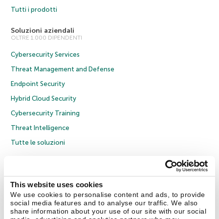
Tutti i prodotti
Soluzioni aziendali
OLTRE 1.000 DIPENDENTI
Cybersecurity Services
Threat Management and Defense
Endpoint Security
Hybrid Cloud Security
Cybersecurity Training
Threat Intelligence
Tutte le soluzioni
© 2026 AO Kaspersky Lab. Tutti i diritti riservati.
Informativa sulla privacy
Policy anticorruzione
Contratto di licenza B2C
Contratto di licenza B2B
This website uses cookies
Cookies
We use cookies to personalise content and ads, to provide
social media features and to analyse our traffic. We also
share information about your use of our site with our social
Contatti
Chi siamo
Partner
Blog
Centro risorse
Comunicati stampa