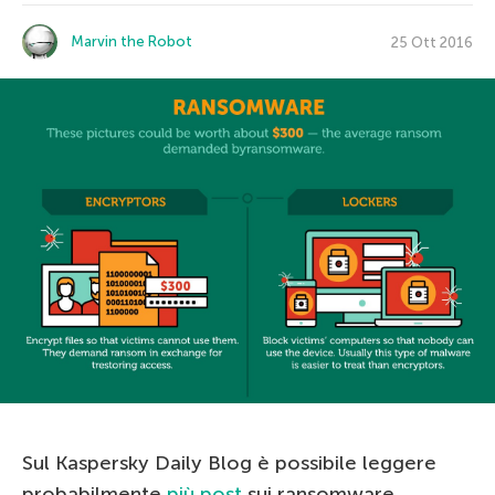
Marvin the Robot
25 Ott 2016
Sul Kaspersky Daily Blog è possibile leggere
probabilmente
più post
sui ransomware