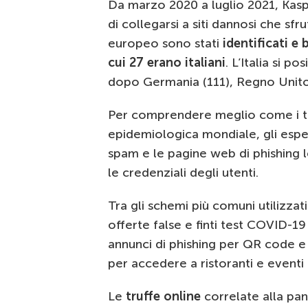
Da marzo 2020 a luglio 2021, Kaspe
di collegarsi a siti dannosi che s
europeo sono stati
identificati e 
cui 27 erano italiani
. L’Italia si p
dopo Germania (111), Regno Unito (
Per comprendere meglio come i tru
epidemiologica mondiale, gli esper
spam e le pagine web di phishing 
le credenziali degli utenti.
Tra gli schemi più comuni utilizzati
offerte false e finti test COVID-19
annunci di phishing per QR code e c
per accedere a ristoranti e eventi 
Le
truffe online
correlate alla pa