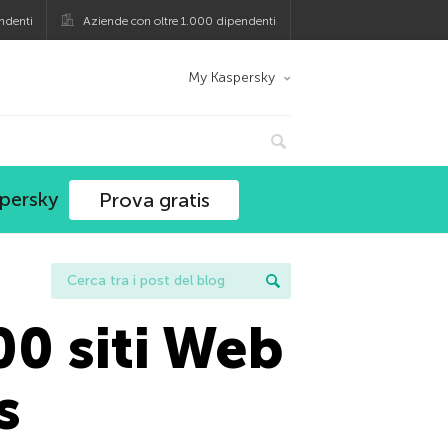
ndenti
Aziende con oltre 1.000 dipendenti
My Kaspersky
spersky
Prova gratis
00 siti Web
s