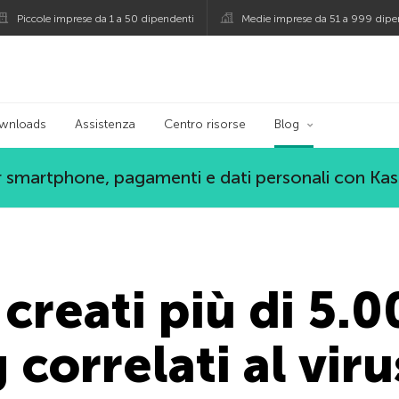
Piccole imprese da 1 a 50 dipendenti
Medie imprese da 51 a 999 dipe
persky
wnloads
Assistenza
Centro risorse
Blog
 smartphone, pagamenti e dati personali con Ka
creati più di 5.0
 correlati al viru