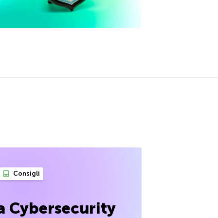
Consigli
a Cybersecurity