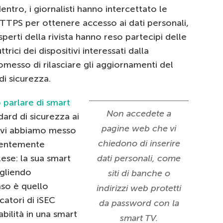
ntro, i giornalisti hanno intercettato le
 HTTPS per ottenere accesso ai dati personali,
rti della rivista hanno reso partecipi delle
ici dei dispositivi interessati dalla
omesso di rilasciare gli aggiornamenti del
di sicurezza.
 parlare di smart
Non accedete a
ard di sicurezza ai
pagine web che vi
e vi abbiamo messo
chiedono di inserire
dentemente
ese: la sua smart
dati personali, come
ogliendo
siti di banche o
aso è quello
indirizzi web protetti
catori di iSEC
da password con la
bilità in una smart
smart TV.