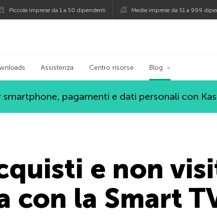
Piccole imprese da 1 a 50 dipendenti
Medie imprese da 51 a 999 dipe
persky
wnloads
Assistenza
Centro risorse
Blog
 smartphone, pagamenti e dati personali con Ka
quisti e non visit
a con la Smart T