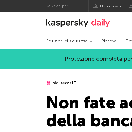
Soluzioni per:
Utenti privati
Blog ufficiale di Kas
Soluzioni di sicurezza
Rinnova
Do
Protezione completa per
sicurezza IT
Non fate ac
della banc