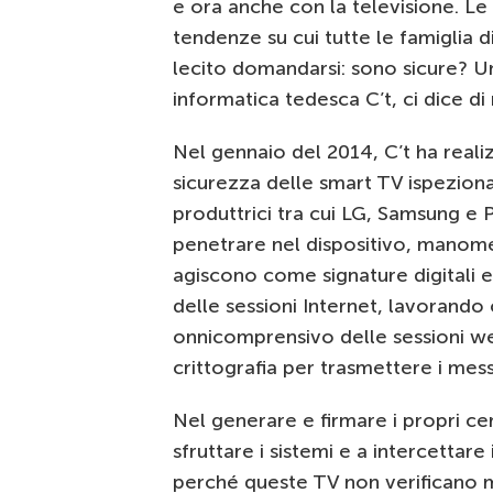
e ora anche con la televisione. Le
tendenze su cui tutte le famiglia d
lecito domandarsi: sono sicure? Un
informatica tedesca C’t, ci dice di 
Nel gennaio del 2014, C’t ha reali
sicurezza delle smart TV ispezionan
produttrici tra cui LG, Samsung e Phi
penetrare nel dispositivo, manomett
agiscono come signature digitali e
delle sessioni Internet, lavorando
onnicomprensivo delle sessioni w
crittografia per trasmettere i mess
Nel generare e firmare i propri certif
sfruttare i sistemi e a intercettare 
perché queste TV non verificano m