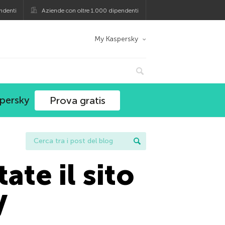
ndenti
Aziende con oltre 1.000 dipendenti
My Kaspersky
spersky
Prova gratis
ate il sito
V