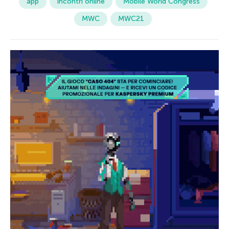
app
incontri online
Mobile World Congress
MWC
MWC21