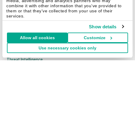
media, advertising and analytics partners who may
OLTRE 1.000 DIPENDENTI
combine it with other information that you’ve provided to
them or that they’ve collected from your use of their
Cybersecurity Services
services.
Threat Management and Defense
Show details
Endpoint Security
Allow all cookies
Customize
Hybrid Cloud Security
Use necessary cookies only
Cybersecurity Training
Threat Intelligence
Tutte le soluzioni
© 2026 AO Kaspersky Lab. Tutti i diritti riservati.
Informativa sulla privacy
Policy anticorruzione
Contratto di licenza B2C
Contratto di licenza B2B
Cookies
Contatti
Chi siamo
Partner
Blog
Centro risorse
Comunicati stampa
Securelist
Eugene Personal Blog
Encyclopedia