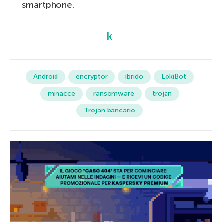
smartphone.
Android
encryptor
ibrido
LokiBot
minacce
ransomware
trojan
Trojan bancario