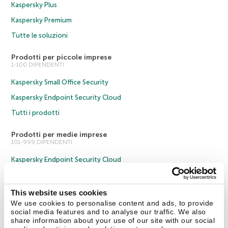
Kaspersky Plus
Kaspersky Premium
Tutte le soluzioni
Prodotti per piccole imprese
1-100 DIPENDENTI
Kaspersky Small Office Security
Kaspersky Endpoint Security Cloud
Tutti i prodotti
Prodotti per medie imprese
101-999 DIPENDENTI
Kaspersky Endpoint Security Cloud
Kaspersky Endpoint Security for Business Select
Kaspersky Endpoint Security for Business Advanced
This website uses cookies
We use cookies to personalise content and ads, to provide
Tutti i prodotti
social media features and to analyse our traffic. We also
share information about your use of our site with our social
Soluzioni aziendali