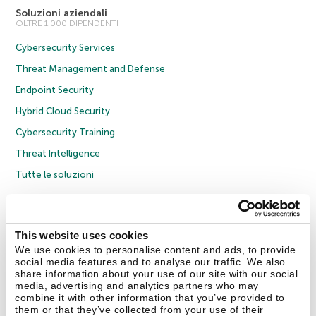
Soluzioni aziendali
OLTRE 1.000 DIPENDENTI
Cybersecurity Services
Threat Management and Defense
Endpoint Security
Hybrid Cloud Security
Cybersecurity Training
Threat Intelligence
Tutte le soluzioni
© 2026 AO Kaspersky Lab. Tutti i diritti riservati.
Informativa sulla privacy
Policy anticorruzione
Contratto di licenza B2C
Contratto di licenza B2B
This website uses cookies
Cookies
We use cookies to personalise content and ads, to provide
social media features and to analyse our traffic. We also
share information about your use of our site with our social
Contatti
Chi siamo
Partner
Blog
Centro risorse
Comunicati stampa
media, advertising and analytics partners who may
combine it with other information that you’ve provided to
them or that they’ve collected from your use of their
Securelist
Eugene Personal Blog
Encyclopedia