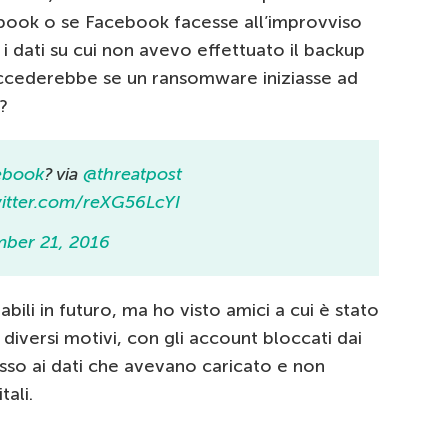
ebook o se Facebook facesse all’improvviso
i i dati su cui non avevo effettuato il backup
ccederebbe se un ransomware iniziasse ad
?
ebook
? via
@threatpost
witter.com/reXG56LcYI
ber 21, 2016
li in futuro, ma ho visto amici a cui è stato
iversi motivi, con gli account bloccati dai
esso ai dati che avevano caricato e non
tali.