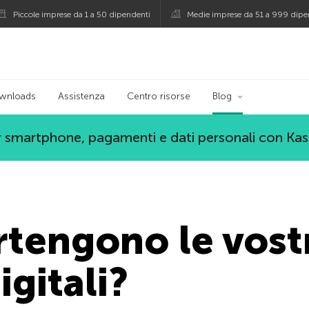
Piccole imprese da 1 a 50 dipendenti
Medie imprese da 51 a 999 dipe
persky
wnloads
Assistenza
Centro risorse
Blog
 smartphone, pagamenti e dati personali con Ka
rtengono le vost
gitali?