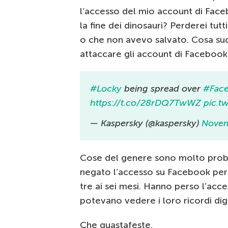
l’accesso del mio account di Fac
la fine dei dinosauri? Perderei tutt
o che non avevo salvato. Cosa su
attaccare gli account di Facebook
#Locky
being spread over
#Fac
https://t.co/28rDQ7TwWZ
pic.t
— Kaspersky (@kaspersky)
Novem
Cose del genere sono molto probabi
negato l’accesso su Facebook per d
tre ai sei mesi. Hanno perso l’acc
potevano vedere i loro ricordi digi
Che guastafeste.