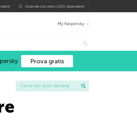
ndenti
Aziende con oltre 1.000 dipendenti
My Kaspersky
spersky
Prova gratis
re