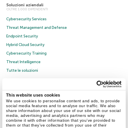
Soluzioni aziendali
OLTRE 1.000 DIPENDENTI
Cybersecurity Services
Threat Management and Defense
Endpoint Security
Hybrid Cloud Security
Cybersecurity Training
Threat Intelligence
Tutte le soluzioni
© 2026 AO Kaspersky Lab. Tutti i diritti riservati.
Informativa sulla privacy
Policy anticorruzione
Contratto di licenza B2C
Contratto di licenza B2B
This website uses cookies
Cookies
We use cookies to personalise content and ads, to provide
social media features and to analyse our traffic. We also
share information about your use of our site with our social
Contatti
Chi siamo
Partner
Blog
Centro risorse
Comunicati stampa
media, advertising and analytics partners who may
combine it with other information that you’ve provided to
them or that they’ve collected from your use of their
Securelist
Eugene Personal Blog
Encyclopedia