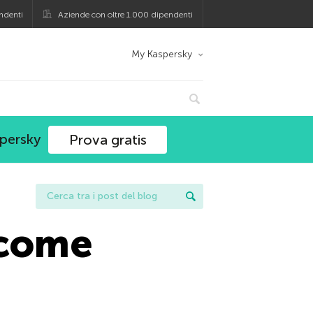
ndenti
Aziende con oltre 1.000 dipendenti
My Kaspersky
spersky
Prova gratis
 come