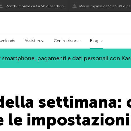
Piccole imprese da 1 a 50 dipendenti
Medie imprese da 51 a 999 dipe
persky
wnloads
Assistenza
Centro risorse
Blog
 smartphone, pagamenti e dati personali con Ka
della settimana:
e le impostazioni