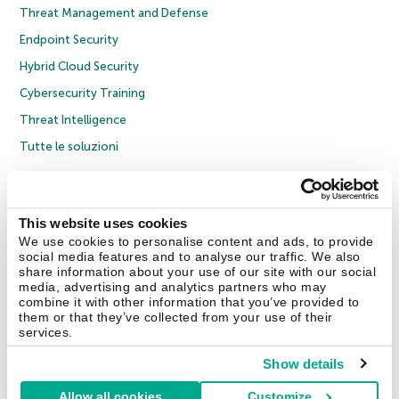
Threat Management and Defense
Endpoint Security
Hybrid Cloud Security
Cybersecurity Training
Threat Intelligence
Tutte le soluzioni
© 2026 AO Kaspersky Lab. Tutti i diritti riservati.
Informativa sulla privacy
Policy anticorruzione
Contratto di licenza B2C
Contratto di licenza B2B
This website uses cookies
Cookies
We use cookies to personalise content and ads, to provide
social media features and to analyse our traffic. We also
share information about your use of our site with our social
Contatti
Chi siamo
Partner
Blog
Centro risorse
Comunicati stampa
media, advertising and analytics partners who may
combine it with other information that you’ve provided to
them or that they’ve collected from your use of their
Securelist
Eugene Personal Blog
Encyclopedia
services.
Show details
Allow all cookies
Customize