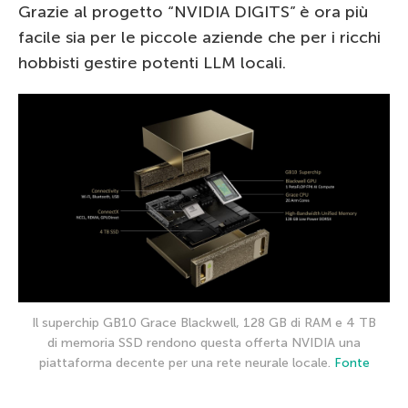
Grazie al progetto “NVIDIA DIGITS” è ora più
facile sia per le piccole aziende che per i ricchi
hobbisti gestire potenti LLM locali.
Il superchip GB10 Grace Blackwell, 128 GB di RAM e 4 TB
di memoria SSD rendono questa offerta NVIDIA una
piattaforma decente per una rete neurale locale.
Fonte