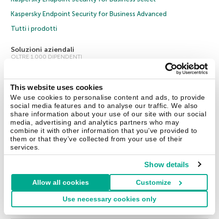
Kaspersky Endpoint Security for Business Advanced
Tutti i prodotti
Soluzioni aziendali
OLTRE 1.000 DIPENDENTI
Cybersecurity Services
This website uses cookies
Threat Management and Defense
We use cookies to personalise content and ads, to provide
Endpoint Security
social media features and to analyse our traffic. We also
share information about your use of our site with our social
Hybrid Cloud Security
media, advertising and analytics partners who may
combine it with other information that you’ve provided to
Cybersecurity Training
them or that they’ve collected from your use of their
Threat Intelligence
services.
Tutte le soluzioni
Show details
Allow all cookies
Customize
© 2026 AO Kaspersky Lab. Tutti i diritti riservati.
Informativa sulla privacy
Use necessary cookies only
Policy anticorruzione
Contratto di licenza B2C
Contratto di licenza B2B
Cookies