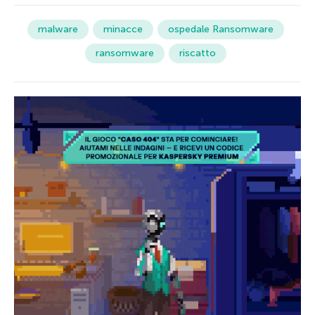
malware
minacce
ospedale Ransomware
ransomware
riscatto