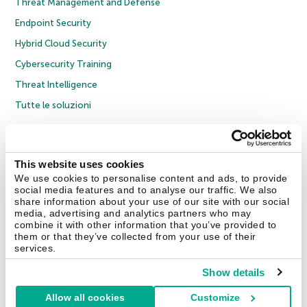
Threat Management and Defense
Endpoint Security
Hybrid Cloud Security
Cybersecurity Training
Threat Intelligence
Tutte le soluzioni
© 2026 AO Kaspersky Lab. Tutti i diritti riservati.
Informativa sulla privacy
Policy anticorruzione
Contratto di licenza B2C
Contratto di licenza B2B
This website uses cookies
Cookies
We use cookies to personalise content and ads, to provide
social media features and to analyse our traffic. We also
share information about your use of our site with our social
Contatti
Chi siamo
Partner
Blog
Centro risorse
Comunicati stampa
media, advertising and analytics partners who may
combine it with other information that you’ve provided to
them or that they’ve collected from your use of their
Securelist
Eugene Personal Blog
Encyclopedia
services.
Show details
Allow all cookies
Customize