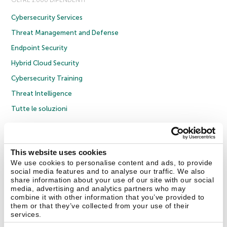
OLTRE 1.000 DIPENDENTI
Cybersecurity Services
Threat Management and Defense
Endpoint Security
Hybrid Cloud Security
Cybersecurity Training
Threat Intelligence
Tutte le soluzioni
© 2026 AO Kaspersky Lab. Tutti i diritti riservati.
Informativa sulla privacy
Policy anticorruzione
Contratto di licenza B2C
Contratto di licenza B2B
This website uses cookies
Cookies
We use cookies to personalise content and ads, to provide
social media features and to analyse our traffic. We also
share information about your use of our site with our social
Contatti
Chi siamo
Partner
Blog
Centro risorse
Comunicati stampa
media, advertising and analytics partners who may
combine it with other information that you’ve provided to
them or that they’ve collected from your use of their
Securelist
Eugene Personal Blog
Encyclopedia
services.