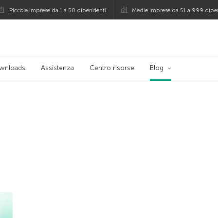
Piccole imprese da 1 a 50 dipendenti
Medie imprese da 51 a 999 dipe
persky
wnloads
Assistenza
Centro risorse
Blog