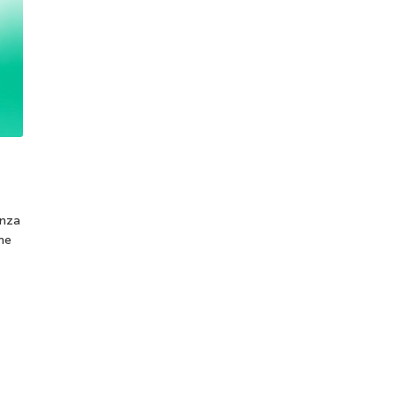
enza
me