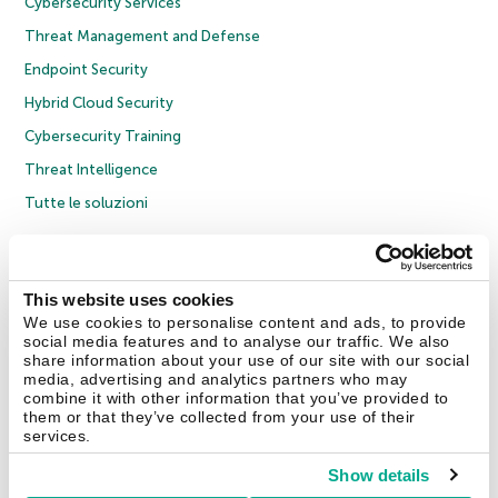
Cybersecurity Services
Threat Management and Defense
Endpoint Security
Hybrid Cloud Security
Cybersecurity Training
Threat Intelligence
Tutte le soluzioni
© 2026 AO Kaspersky Lab. Tutti i diritti riservati.
Informativa sulla privacy
Policy anticorruzione
Contratto di licenza B2C
Contratto di licenza B2B
This website uses cookies
Cookies
We use cookies to personalise content and ads, to provide
social media features and to analyse our traffic. We also
share information about your use of our site with our social
Contatti
Chi siamo
Partner
Blog
Centro risorse
Comunicati stampa
media, advertising and analytics partners who may
combine it with other information that you’ve provided to
them or that they’ve collected from your use of their
Securelist
Eugene Personal Blog
Encyclopedia
services.
Show details