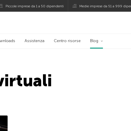
Piccole imprese da 1 a 50 dipendenti
Medie imprese da 51 a 999 dipe
persky
wnloads
Assistenza
Centro risorse
Blog
irtuali