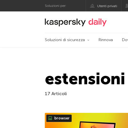
Soluzioni per:
Utenti privati
Blog ufficiale di Kas
Soluzioni di sicurezza
Rinnova
Do
estensioni
17 Articoli
browser