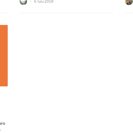
6 Giu 2018
uro
e