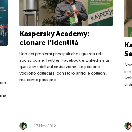
Kaspersky Academy:
clonare l’identità
K
Se
Uno dei problemi principali che riguarda reti
sociali come Twitter, Facebook e Linkedin è la
Non
questione dell’autenticazione. Le persone
in m
vogliono collegarsi con i loro amici e colleghi,
web 
ma come possono
ni e
di d
e ma
17 Nov 2012