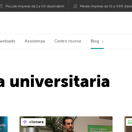
Piccole imprese da 1 a 50 dipendenti
Medie imprese da 51 a 999 dipe
persky
wnloads
Assistenza
Centro risorse
Blog
 universitaria
clonare