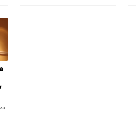
a
y
zza
,