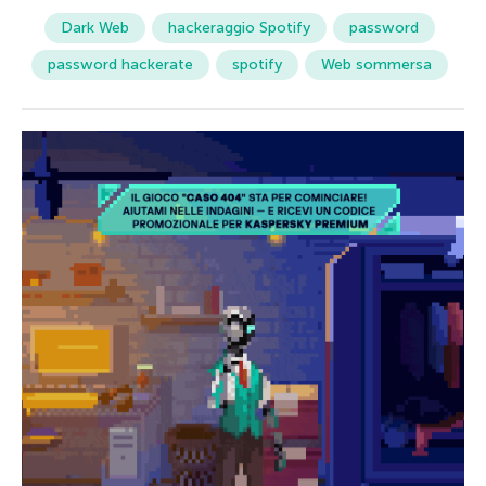
Dark Web
hackeraggio Spotify
password
password hackerate
spotify
Web sommersa