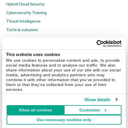
Hybrid Cloud Security
Cybersecurity Training
Threat Intelligence
Tutte le soluzioni
© 2026 AO Kaspersky Lab. Tutti i diritti riservati.
Informativa sulla privacy
Policy anticorruzione
Contratto di licenza B2C
Contratto di licenza B2B
This website uses cookies
Cookies
We use cookies to personalise content and ads, to provide
social media features and to analyse our traffic. We also
share information about your use of our site with our social
Contatti
Chi siamo
Partner
Blog
Centro risorse
Comunicati stampa
media, advertising and analytics partners who may
combine it with other information that you’ve provided to
them or that they’ve collected from your use of their
Securelist
Eugene Personal Blog
Encyclopedia
services.
Show details
Allow all cookies
Customize
Italia & Svizzera
Use necessary cookies only